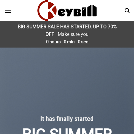
Skip
to
content
BIG SUMMER SALE HAS STARTED. UP TO 70%
OFF
Make sure you
0
hours
0
min
0
sec
It has finally started