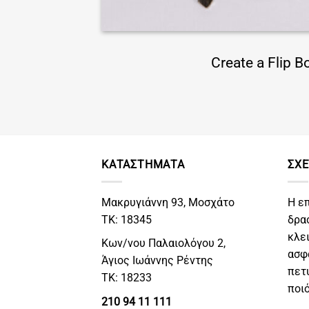
Create a Flip B
ΚΑΤΑΣΤΗΜΑΤΑ
ΣΧΕ
Μακρυγιάννη 93, Μοσχάτο
Η ε
ΤΚ: 18345
δρα
κλε
Κων/νου Παλαιολόγου 2,
ασφ
Άγιος Ιωάννης Ρέντης
πετ
ΤΚ: 18233
ποι
210 94 11 111