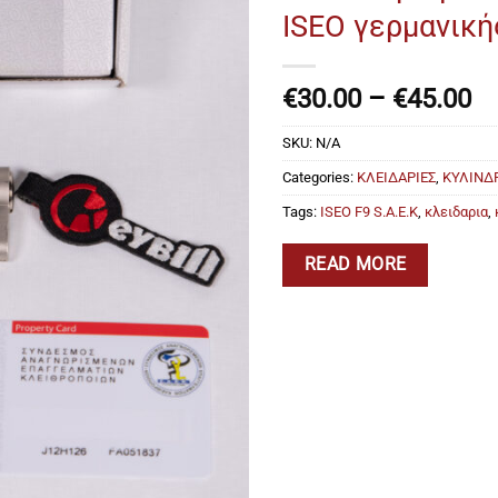
ISEO γερμανική
Pr
€
30.00
–
€
45.00
ra
SKU:
N/A
€3
th
Categories:
ΚΛΕΙΔΑΡΙΕΣ
,
ΚΥΛΙΝΔ
€4
Tags:
ISEO F9 S.A.E.K
,
κλειδαρια
,
READ MORE