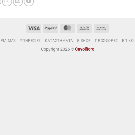
Visa
PayPal
MasterCard
Cash
Bank
On
Transfer
ΟΡΙΑ ΜΑΣ
ΥΠΗΡΕΣΙΕΣ
ΚΑΤΑΣΤΗΜΑΤΑ
E-SHOP
ΠΡΟΣΦΟΡΕΣ
ΕΠΙΚΟ
Delivery
Copyright 2026 ©
Cavolfiore