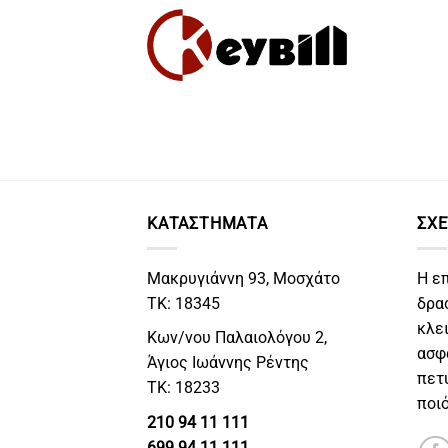
Skip
to
content
ΚΑΤΑΣΤΗΜΑΤΑ
ΣΧΕ
Μακρυγιάννη 93, Μοσχάτο
Η ε
ΤΚ: 18345
δρα
κλε
Κων/νου Παλαιολόγου 2,
ασφ
Άγιος Ιωάννης Ρέντης
πετ
ΤΚ: 18233
ποι
210 94 11 111
699 94 11 111