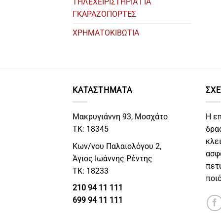
ΤΗΛΕΧΕΙΡΙΣΤΗΡΙΑ ΓΙΑ
ΓΚΑΡΑΖΟΠΟΡΤΕΣ
ΧΡΗΜΑΤΟΚΙΒΩΤΙΑ
ΚΑΤΑΣΤΗΜΑΤΑ
ΣΧΕ
Μακρυγιάννη 93, Μοσχάτο
Η ε
ΤΚ: 18345
δρα
κλε
Κων/νου Παλαιολόγου 2,
ασφ
Άγιος Ιωάννης Ρέντης
πετ
ΤΚ: 18233
ποι
210 94 11 111
699 94 11 111